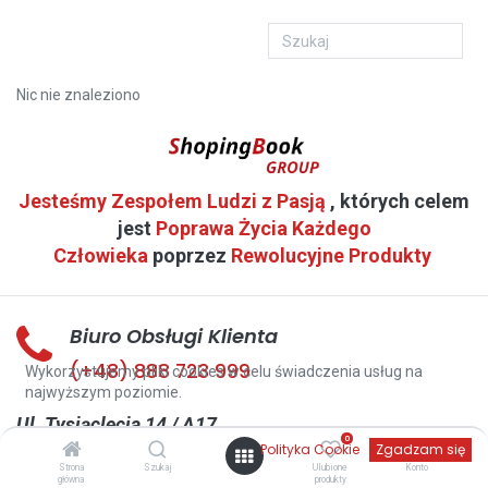
Nic nie znaleziono
Jesteśmy Zespołem Ludzi z Pasją
, których celem
jest
Poprawa Życia Każdego
Człowieka
poprzez
Rewolucyjne Produkty
Biuro Obsługi Klienta
(+48) 888 723 999
Wykorzystujemy pliki cookies w celu świadczenia usług na
najwyższym poziomie.
Ul. Tysiąclecia 14 / A17
0
Polityka Cookie
Zgadzam się
38-400 Krosno
Strona
Szukaj
Ulubione
Konto
kontakt@shopingbook.pl
główna
produkty