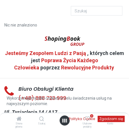
Nic nie znaleziono
Jesteśmy Zespołem Ludzi z Pasją
, których celem
jest
Poprawa Życia Każdego
Człowieka
poprzez
Rewolucyjne Produkty
Biuro Obsługi Klienta
(+48) 888 723 999
Wykorzystujemy pliki cookies w celu świadczenia usług na
najwyższym poziomie.
Ul. Tysiąclecia 14 / A17
0
Polityka Cookie
Zgadzam się
38-400 Krosno
Strona
Szukaj
Ulubione
Konto
kontakt@shopingbook.pl
główna
produkty