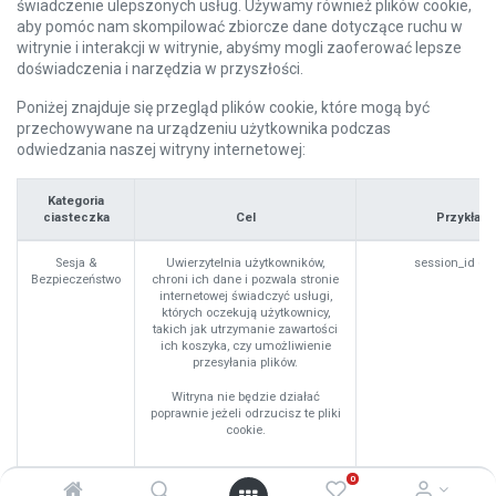
świadczenie ulepszonych usług. Używamy również plików cookie,
aby pomóc nam skompilować zbiorcze dane dotyczące ruchu w
witrynie i interakcji w witrynie, abyśmy mogli zaoferować lepsze
doświadczenia i narzędzia w przyszłości.
Poniżej znajduje się przegląd plików cookie, które mogą być
przechowywane na urządzeniu użytkownika podczas
odwiedzania naszej witryny internetowej:
Kategoria
ciasteczka
Cel
Przykłady
Sesja &
Uwierzytelnia użytkowników,
session_id (O
Bezpieczeństwo
chroni ich dane i pozwala stronie
internetowej świadczyć usługi,
których oczekują użytkownicy,
takich jak utrzymanie zawartości
ich koszyka, czy umożliwienie
przesyłania plików.
Witryna nie będzie działać
poprawnie jeżeli odrzucisz te pliki
cookie.
0
Preferencje
Zapamiętaj informacje o
frontend_lang (